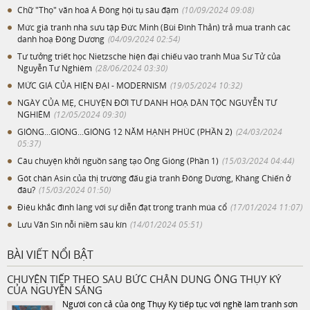
Chữ "Thọ" văn hoá Á Đông hội tụ sâu đậm
(10/09/2024 09:08)
Mức giá tranh nhà sưu tập Đức Minh (Bùi Đình Thản) trả mua tranh các
danh hoạ Đông Dương
(04/09/2024 02:54)
Tư tưởng triết học Nietzsche hiện đại chiếu vào tranh Múa Sư Tử của
Nguyễn Tư Nghiêm
(28/06/2024 03:30)
MỨC GIÁ CỦA HIỆN ĐẠI - MODERNISM
(19/05/2024 10:32)
NGÀY CỦA MẸ, CHUYỆN ĐỜI TƯ DANH HOẠ DÂN TỘC NGUYỄN TƯ
NGHIÊM
(12/05/2024 09:30)
GIÓNG...GIÓNG...GIÓNG 12 NĂM HẠNH PHÚC (PHẦN 2)
(24/03/2024
05:37)
Câu chuyện khởi nguồn sáng tạo Ông Gióng (Phần 1)
(15/03/2024 04:44)
Gót chân Asin của thị trường đấu giá tranh Đông Dương, Kháng Chiến ở
đâu?
(15/03/2024 01:50)
Điêu khắc đình làng với sự diễn đạt trong tranh múa cổ
(17/01/2024 11:07)
Lưu Văn Sìn nỗi niềm sâu kín
(14/01/2024 05:51)
BÀI VIẾT NỔI BẬT
CHUYỆN TIẾP THEO SAU BỨC CHÂN DUNG ÔNG THỤY KÝ
CỦA NGUYỄN SÁNG
Người con cả của ông Thụy Ký tiếp tục với nghề làm tranh sơn