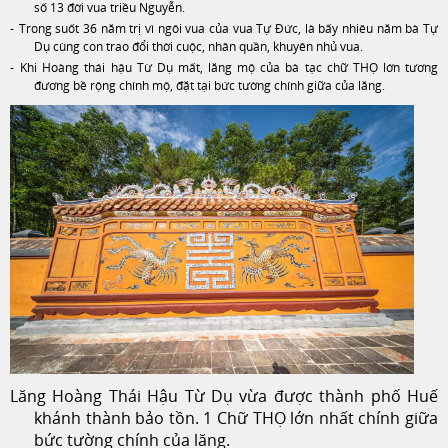
số 13 đời vua triều Nguyễn.
-
Trong suốt 36 năm trị vì ngôi vua của vua Tự Đức, là bấy nhiêu năm bà Tự
Dụ cùng con trao đổi thời cuộc, nhân quần, khuyên nhủ vua.
-
Khi Hoàng thái hậu Từ Dụ mất, lăng mộ của bà tạc chữ THỌ lớn tương
đương bề rộng chính mộ, đặt tại bức tường chính giữa của lăng.
Lăng Hoàng Thái Hậu Từ Dụ vừa được thành phố Huế
khánh thành bảo tồn. 1 Chữ THỌ lớn nhất chính giữa
bức tường chính của lăng.