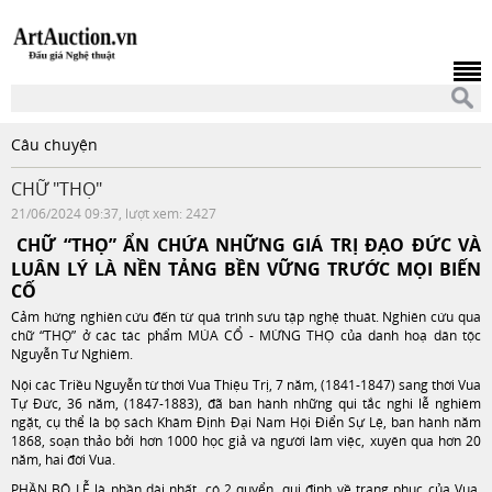
Câu chuyện
CHỮ "THỌ"
21/06/2024 09:37, lượt xem: 2427
CHỮ “THỌ” ẨN CHỨA NHỮNG GIÁ TRỊ ĐẠO ĐỨC VÀ
LUÂN LÝ LÀ NỀN TẢNG BỀN VỮNG TRƯỚC MỌI BIẾN
CỐ
Cảm hứng nghiên cứu đến từ quá trình sưu tập nghệ thuât. Nghiên cứu qua
chữ “THỌ” ở các tác phẩm MÚA CỔ - MỪNG THỌ của danh hoạ dân tộc
Nguyễn Tư Nghiêm.
Nội các Triều Nguyễn từ thời Vua Thiệu Trị, 7 năm, (1841-1847) sang thời Vua
Tự Đức, 36 năm, (1847-1883), đã ban hành những qui tắc nghi lễ nghiêm
ngặt, cụ thể là bộ sách Khâm Định Đại Nam Hội Điển Sự Lệ, ban hành năm
1868, soạn thảo bởi hơn 1000 học giả và người làm việc, xuyên qua hơn 20
năm, hai đời Vua.
PHẦN BỘ LỄ là phần dài nhất, có 2 quyển, qui định về trang phục của Vua,