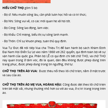
HIỂU CHỮ THỌ
gồm 5 bộ:
- Bộ sĩ: Nếu muốn sống lâu, cần phải luôn học hỏi và có tri thức;
- Bộ Nhị: Sống vui vẻ, có các mối quan hệ xã hội tốt.
- Bộ Công: Sống lao động, làm việc
.
- Bộ Khẩu:
Chỉ miệng, biểu thị sự
sống lành mạnh.
- Bộ Thốn: Chỉ sự khuôn phép, tuân thủ quy định.
Vua Tự Đức đã nối tiếp Vua cha Thiệu Trị để ban hành bộ sách Khâm Định
Đại Nam Hội Điển Sự Lệ vào năm 1868 với 262 quyển, qui định toàn bộ về sự
vận hành của quốc gia. Phần bộ LỄ có qui định chi tiết chữ THỌ, và chữ THỌ
này quan trọng ở tầm vóc, đó là quan, dân đều không được phép dùng trên
trang phục, được phép dùng trong tín ngưỡng, thờ tự.
CHỮ THỌ TRÊN ÁO VUA:
Được thêu nổi theo lối chữ triện, nằm ở mặt trước
và sau của áo.
CHỮ THỌ TRÊN ÁO MẸ VUA, HOÀNG HẬU:
Cũng được dệt theo lối chữ triện
trên bề mặt vải, nhưng thường nhỏ hơn so với áo vua, ở vị trí trang trọng trên
áo.