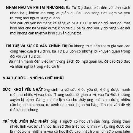
-
NHÂN HẬU VÀ KHIÊM NHƯỜNG:
Bà Từ Dụ được biết đến với tính cách
nhân hậu, khiêm nhường và giản dị. Bà luôn sống tiết kiệm và yêu
thương mọi người xung quanh.
Một câu chuyện nổi tiếng kể rằng khi vua Tự Đức muốn đổi một đôi mắt
kính mới cho bà vì bao đựng kính đã cũ, bà từ chối với lý do rằng việc đổi
mới không cần thiết và kính cũ vẫn dùng tốt
-
TRÍ TUỆ VÀ SỰ CỐ VẤN CHÍNH TRỊ:
Dù không trực tiếp tham gia vào các
công việc của triều đình, bà Từ Dụ luôn có những lời khuyên quan trọng
đối với vua Tự Đức.
Bà nhấn mạnh đến việc làm trong sạch đội ngũ quan lại, đề cao đạo đức
và nhân nghĩa trong việc cai trị.
VUA TỰ ĐỨC – NHỮNG CHỮ NHẤT
SỨC KHOẺ YẾU NHẤT
:
ông
sinh ra với sức khỏe yếu ớt, không được mạnh
mẽ như nhiều vị vua khác. Trong suốt thời gian trị vì, vua Tự Đức thường
xuyên bị bệnh. Các ghi chép lịch sử cho thấy ông phải chịu đựng nhiều
căn bệnh khác nhau, từ bệnh tiêu hóa, bệnh hô hấp, đến các vấn đề về
thể lực nói chung.
TRÍ TUỆ UYÊN BÁC NHẤT
:
ông l
à người có học vấn sâu rộng, thông thạo
nhiều lĩnh vực từ văn học, lịch sử đến triết học. Chính vì vậy, ông được coi
là một trong những vị vua có học thức cao nhất trong lịch sử phong kiến