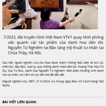
7/2023, đài truyền hình Việt Nam VTV1 quay hình phỏng
vấn quanh các tác phẩm của danh hoạ dân tộc
Nguyễn Tư Nghiêm tại Bảo tàng mỹ thuật tư nhân tại
Chùa Thầy, Hà Nội.
Sau hết, người nghiên cứu thu thâu được thêm những hiểu biết về lịch sử,
triết học, đạo đức, luân lý, qua những danh nhân dân tộc Hoàng Thái Hậu Từ
Dụ, Vua Tự Đức, danh hoạ Nguyễn Tư Nghiêm. Một phần thưởng vinh hạnh
cho cá nhân, xin cảm ơn các tiền bối đã dẫn dắt.
(Người nghiên cứu, NĐT, 21-6-2024, vui chung ngày Báo chí Cách mạng Việt
Nam)
BÀI VIẾT LIÊN QUAN: