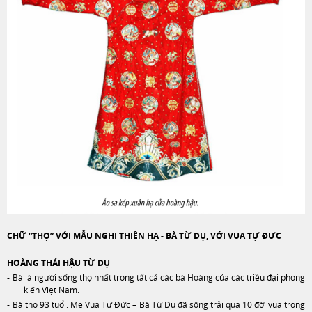
CHỮ “THỌ” VỚI MẪU NGHI THIÊN HẠ - BÀ TỪ DỤ, VỚI VUA TỰ ĐƯC
HOÀNG THÁI HẬU TỪ DỤ
-
Bà là người sống thọ nhất trong tất cả các bà Hoàng của các triều đại phong
kiến Việt Nam.
-
Bà thọ 93 tuổi. Mẹ Vua Tự Đức – Bà Từ Dụ đã sống trải qua 10 đời vua trong