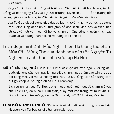
Việt Nam.
Ông có kiến thức sâu rộng về triết học, đặc biệt là triết học Nho giáo. Tư
tưởng và hành động của vua Tự Đức thường xuyên chịu ảnh hưởng bởi
các nguyên lý của Nho giáo, đặc biệt là các giá trị đạo đức và luân lý.
Vua Tự Đức rất coi trọng giáo dục và luôn khuyến khích việc học tập trong
triều đình. Ông dành nhiều thời gian để đọc sách, viết lách và thảo luận
về các vấn đề văn hóa, xã hội và chính trị. Ông cũng khuyến khích các
quan lại và hoàng thân học hỏi và nâng cao trình độ.
Trích đoạn hình ảnh Mẫu Nghi Thiên Hạ trong tác phẩm
Múa Cổ - Mừng Thọ của danh hoạ dân tộc Nguyễn Tư
Nghiêm, tranh thuộc nhà sưu tập Hà Nội.
GIỮ LỄ KÍNH MẸ NHẤT
: vua Tự Đức suốt cuộc đời trên ngôi vị đứng đầu
quốc gia, ông đặt lịch ngày lẻ ngự triều chính, ngày chẵn vào vấn an, trao
đổi công việc với mẹ là hoàng thái hậu Từ Dụ. Ông luôn sẵn sàng cầm
bút ghi chép lại những điều bà Từ Dụ dăn dạy.
Lịch sử ghi lại, vua Tự Đức trong một chuyến tuần du, về chậm giỗ vua
cha Thiệu Trị, đã bị bà Từ Dụ giận, quay mặt vào trong, tới mức vua Tự
Đức cầm roi, nằm xuống, xin mẹ đánh phạt, mới được bà nguôi giận.
TRỊ VÌ ĐẤT NƯỚC LÂU NHẤT:
36 năm, là số năm dài nhất trong lịch sử triều
Nguyễn, vua Tự Đức tại vị điều hành đất nước.