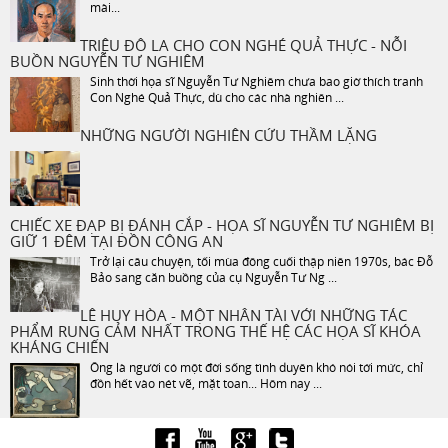
mài...
TRIỆU ĐÔ LA CHO CON NGHÉ QUẢ THỰC - NỖI
BUỒN NGUYỄN TƯ NGHIÊM
Sinh thời họa sĩ Nguyễn Tư Nghiêm chưa bao giờ thích tranh
Con Nghé Quả Thực, dù cho các nhà nghiên ...
NHỮNG NGƯỜI NGHIÊN CỨU THẦM LẶNG
CHIẾC XE ĐẠP BỊ ĐÁNH CẮP - HỌA SĨ NGUYỄN TƯ NGHIÊM BỊ
GIỮ 1 ĐÊM TẠI ĐỒN CÔNG AN
Trở lại câu chuyện, tối mùa đông cuối thập niên 1970s, bác Đỗ
Bảo sang căn buồng của cụ Nguyễn Tư Ng ...
LÊ HUY HÒA - MỘT NHÂN TÀI VỚI NHỮNG TÁC
PHẨM RUNG CẢM NHẤT TRONG THẾ HỆ CÁC HỌA SĨ KHÓA
KHÁNG CHIẾN
Ông là người có một đời sống tình duyên khó nói tới mức, chỉ
đồn hết vào nét vẽ, mặt toan... Hôm nay ...