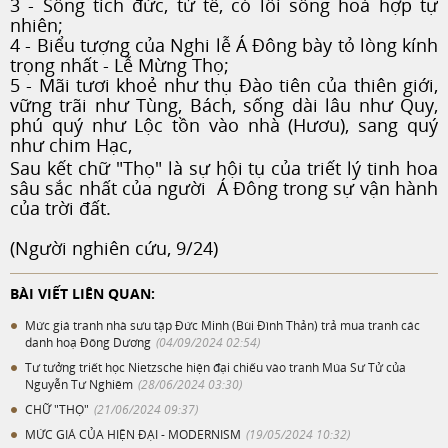
3 - Sống tích đức, tử tế, có lối sống hoà hợp tự
nhiên;
4 - Biểu tượng của Nghi lễ Á Đông bày tỏ lòng kính
trọng nhất - Lễ Mừng Thọ;
5 - Mãi tươi khoẻ như thụ Đào tiên của thiên giới,
vững trãi như Tùng, Bách, sống dài lâu như Quy,
phú quý như Lộc tồn vào nhà (Hươu), sang quý
như chim Hạc,
Sau kết chữ "Thọ" là sự hội tụ của triết lý tinh hoa
sâu sắc nhất của người Á Đông trong sự vận hành
của trời đất.
(Người nghiên cứu, 9/24)
BÀI VIẾT LIÊN QUAN:
Mức giá tranh nhà sưu tập Đức Minh (Bùi Đình Thản) trả mua tranh các
danh hoạ Đông Dương
(04/09/2024 02:54)
Tư tưởng triết học Nietzsche hiện đại chiếu vào tranh Múa Sư Tử của
Nguyễn Tư Nghiêm
(28/06/2024 03:30)
CHỮ "THỌ"
(21/06/2024 09:37)
MỨC GIÁ CỦA HIỆN ĐẠI - MODERNISM
(19/05/2024 10:32)