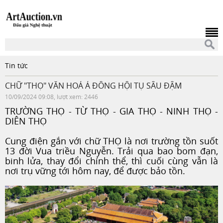
Tin tức
CHỮ "THỌ" VĂN HOÁ Á ĐÔNG HỘI TỤ SÂU ĐẬM
10/09/2024 09:08, lượt xem: 2446
TRƯỜNG THỌ - TỪ THỌ - GIA THỌ - NINH THỌ -
DIÊN THỌ
Cung điện gắn với chữ THỌ là nơi trường tồn suốt
13 đời Vua triều Nguyễn. Trải qua bao bom đạn,
binh lửa, thay đổi chính thể, thì cuối cùng vẫn là
nơi trụ vững tới hôm nay, để được bảo tồn.