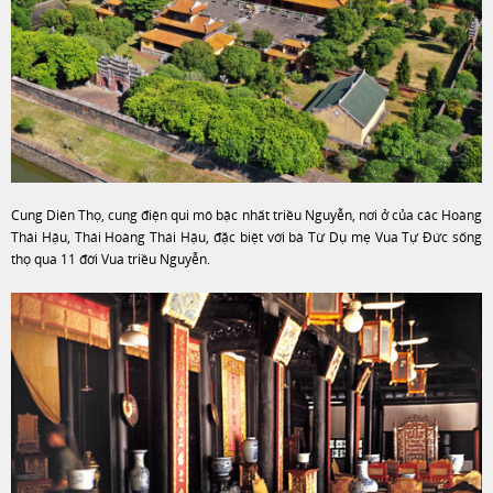
Cung Diên Thọ, cung điện qui mô bậc nhất triều Nguyễn, nơi ở của các Hoàng
Thái Hậu, Thái Hoàng Thái Hậu, đặc biệt với bà Từ Dụ mẹ Vua Tự Đức sống
thọ qua 11 đời Vua triều Nguyễn.