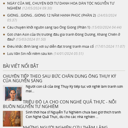
NGÀY CỦA MẸ, CHUYỆN ĐỜI TƯ DANH HOẠ DÂN TỘC NGUYỄN TƯ
NGHIÊM
(12/05/2024 09:30)
GIÓNG...GIÓNG...GIÓNG 12 NĂM HẠNH PHÚC (PHẦN 2)
(24/03/2024
05:37)
Câu chuyện khởi nguồn sáng tạo Ông Gióng (Phần 1)
(15/03/2024 04:44)
Gót chân Asin của thị trường đấu giá tranh Đông Dương, Kháng Chiến ở
đâu?
(15/03/2024 01:50)
Điêu khắc đình làng với sự diễn đạt trong tranh múa cổ
(17/01/2024 11:07)
Lưu Văn Sìn nỗi niềm sâu kín
(14/01/2024 05:51)
BÀI VIẾT NỔI BẬT
CHUYỆN TIẾP THEO SAU BỨC CHÂN DUNG ÔNG THỤY KÝ
CỦA NGUYỄN SÁNG
Người con cả của ông Thụy Ký tiếp tục với nghề làm tranh sơn
mài...
TRIỆU ĐÔ LA CHO CON NGHÉ QUẢ THỰC - NỖI
BUỒN NGUYỄN TƯ NGHIÊM
Sinh thời họa sĩ Nguyễn Tư Nghiêm chưa bao giờ thích tranh
Con Nghé Quả Thực, dù cho các nhà nghiên ...
NHỮNG NGƯỜI NGHIÊN CỨU THẦM LẶNG