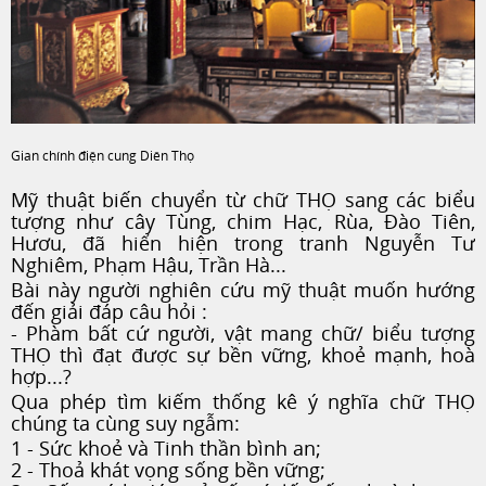
Gian chính điện cung Diên Thọ
Mỹ thuật biến chuyển từ chữ THỌ sang các biểu
tượng như cây Tùng, chim Hạc, Rùa, Đào Tiên,
Hươu, đã hiển hiện trong tranh Nguyễn Tư
Nghiêm, Phạm Hậu, Trần Hà...
Bài này người nghiên cứu mỹ thuật muốn hướng
đến giải đáp câu hỏi :
- Phàm bất cứ người, vật mang chữ/ biểu tượng
THỌ thì đạt được sự bền vững, khoẻ mạnh, hoà
hợp...?
Qua phép tìm kiếm thống kê ý nghĩa chữ THỌ
chúng ta cùng suy ngẫm:
1 - Sức khoẻ và Tinh thần bình an;
2 - Thoả khát vọng sống bền vững;