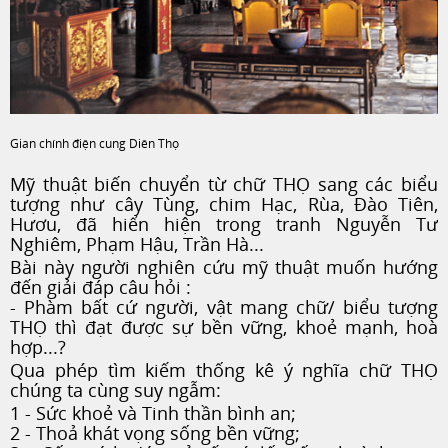
Gian chính điện cung Diên Thọ
Mỹ thuật biến chuyển từ chữ THỌ sang các biểu
tượng như cây Tùng, chim Hạc, Rùa, Đào Tiên,
Hươu, đã hiển hiện trong tranh Nguyễn Tư
Nghiêm, Phạm Hậu, Trần Hà...
Bài này người nghiên cứu mỹ thuật muốn hướng
đến giải đáp câu hỏi :
- Phàm bất cứ người, vật mang chữ/ biểu tượng
THỌ thì đạt được sự bền vững, khoẻ mạnh, hoà
hợp...?
Qua phép tìm kiếm thống kê ý nghĩa chữ THỌ
chúng ta cùng suy ngẫm:
1 - Sức khoẻ và Tinh thần bình an;
2 - Thoả khát vọng sống bền vững;