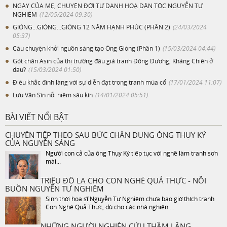
NGÀY CỦA MẸ, CHUYỆN ĐỜI TƯ DANH HOẠ DÂN TỘC NGUYỄN TƯ
NGHIÊM
(12/05/2024 09:30)
GIÓNG...GIÓNG...GIÓNG 12 NĂM HẠNH PHÚC (PHẦN 2)
(24/03/2024
05:37)
Câu chuyện khởi nguồn sáng tạo Ông Gióng (Phần 1)
(15/03/2024 04:44)
Gót chân Asin của thị trường đấu giá tranh Đông Dương, Kháng Chiến ở
đâu?
(15/03/2024 01:50)
Điêu khắc đình làng với sự diễn đạt trong tranh múa cổ
(17/01/2024 11:07)
Lưu Văn Sìn nỗi niềm sâu kín
(14/01/2024 05:51)
BÀI VIẾT NỔI BẬT
CHUYỆN TIẾP THEO SAU BỨC CHÂN DUNG ÔNG THỤY KÝ
CỦA NGUYỄN SÁNG
Người con cả của ông Thụy Ký tiếp tục với nghề làm tranh sơn
mài...
TRIỆU ĐÔ LA CHO CON NGHÉ QUẢ THỰC - NỖI
BUỒN NGUYỄN TƯ NGHIÊM
Sinh thời họa sĩ Nguyễn Tư Nghiêm chưa bao giờ thích tranh
Con Nghé Quả Thực, dù cho các nhà nghiên ...
NHỮNG NGƯỜI NGHIÊN CỨU THẦM LẶNG