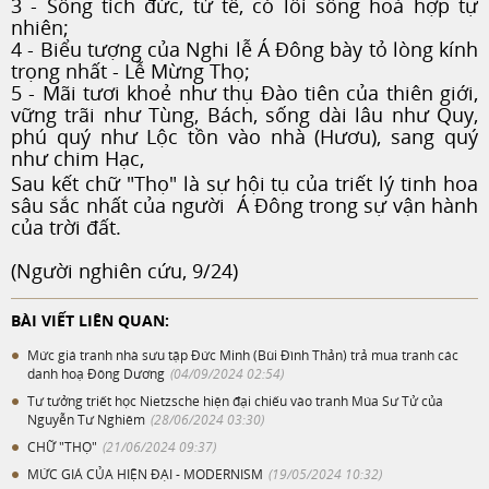
3 - Sống tích đức, tử tế, có lối sống hoà hợp tự
nhiên;
4 - Biểu tượng của Nghi lễ Á Đông bày tỏ lòng kính
trọng nhất - Lễ Mừng Thọ;
5 - Mãi tươi khoẻ như thụ Đào tiên của thiên giới,
vững trãi như Tùng, Bách, sống dài lâu như Quy,
phú quý như Lộc tồn vào nhà (Hươu), sang quý
như chim Hạc,
Sau kết chữ "Thọ" là sự hội tụ của triết lý tinh hoa
sâu sắc nhất của người Á Đông trong sự vận hành
của trời đất.
(Người nghiên cứu, 9/24)
BÀI VIẾT LIÊN QUAN:
Mức giá tranh nhà sưu tập Đức Minh (Bùi Đình Thản) trả mua tranh các
danh hoạ Đông Dương
(04/09/2024 02:54)
Tư tưởng triết học Nietzsche hiện đại chiếu vào tranh Múa Sư Tử của
Nguyễn Tư Nghiêm
(28/06/2024 03:30)
CHỮ "THỌ"
(21/06/2024 09:37)
MỨC GIÁ CỦA HIỆN ĐẠI - MODERNISM
(19/05/2024 10:32)