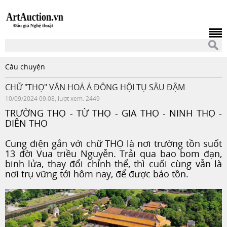
Câu chuyện
CHỮ "THỌ" VĂN HOÁ Á ĐÔNG HỘI TỤ SÂU ĐẬM
10/09/2024 09:08, lượt xem: 2449
TRƯỜNG THỌ - TỪ THỌ - GIA THỌ - NINH THỌ -
DIÊN THỌ
Cung điện gắn với chữ THỌ là nơi trường tồn suốt
13 đời Vua triều Nguyễn. Trải qua bao bom đạn,
binh lửa, thay đổi chính thể, thì cuối cùng vẫn là
nơi trụ vững tới hôm nay, để được bảo tồn.