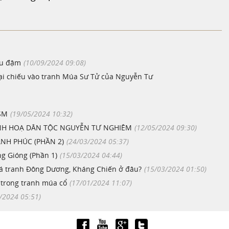
âu đậm
(10/09/2024 09:08)
đại chiếu vào tranh Múa Sư Tử của Nguyễn Tư
SM
(19/05/2024 10:32)
ANH HOẠ DÂN TỘC NGUYỄN TƯ NGHIÊM
(12/05/2024 09:30)
ẠNH PHÚC (PHẦN 2)
(24/03/2024 05:37)
g Gióng (Phần 1)
(15/03/2024 04:44)
giá tranh Đông Dương, Kháng Chiến ở đâu?
(15/03/2024 01:50)
t trong tranh múa cổ
(17/01/2024 11:07)
/2024 05:51)