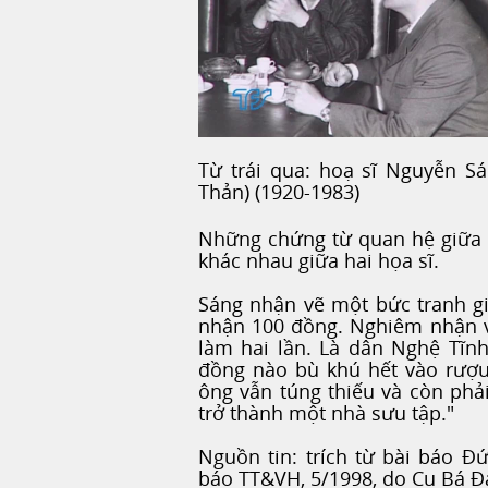
Từ trái qua: hoạ sĩ Nguyễn S
Thản) (1920-1983)
Những chứng từ quan hệ giữa 
khác nhau giữa hai họa sĩ.
Sáng nhận vẽ một bức tranh g
nhận 100 đồng. Nghiêm nhận vẽ
làm hai lần. Là dân Nghệ Tĩn
đồng nào bù khú hết vào rượu
ông vẫn túng thiếu và còn ph
trở thành một nhà sưu tập."
Nguồn tin: trích từ bài báo 
báo TT&VH, 5/1998, do Cụ Bá Đ