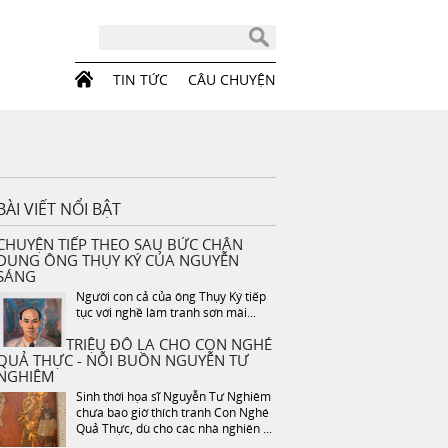
TIN TỨC
CÂU CHUYỆN
BÀI VIẾT NỔI BẬT
CHUYỆN TIẾP THEO SAU BỨC CHÂN
DUNG ÔNG THỤY KÝ CỦA NGUYỄN
SÁNG
Người con cả của ông Thụy Ký tiếp
tục với nghề làm tranh sơn mài...
TRIỆU ĐÔ LA CHO CON NGHÉ
QUẢ THỰC - NỖI BUỒN NGUYỄN TƯ
NGHIÊM
Sinh thời họa sĩ Nguyễn Tư Nghiêm
chưa bao giờ thích tranh Con Nghé
Quả Thực, dù cho các nhà nghiên ...