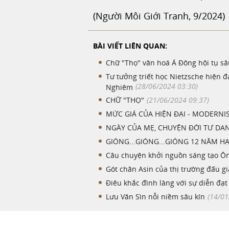
(Người Môi Giới Tranh, 9/2024)
BÀI VIẾT LIÊN QUAN:
Chữ "Thọ" văn hoá Á Đông hội tụ s
Tư tưởng triết học Nietzsche hiện 
(28/06/2024 03:30)
Nghiêm
CHỮ "THỌ"
(21/06/2024 09:37)
MỨC GIÁ CỦA HIỆN ĐẠI - MODERNI
NGÀY CỦA MẸ, CHUYỆN ĐỜI TƯ D
GIÓNG...GIÓNG...GIÓNG 12 NĂM H
Câu chuyện khởi nguồn sáng tạo Ôn
Gót chân Asin của thị trường đấu 
Điêu khắc đình làng với sự diễn đạ
Lưu Văn Sìn nỗi niềm sâu kín
(14/01