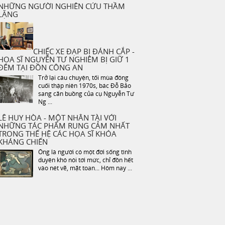
NHỮNG NGƯỜI NGHIÊN CỨU THẦM
LẶNG
CHIẾC XE ĐẠP BỊ ĐÁNH CẮP -
HỌA SĨ NGUYỄN TƯ NGHIÊM BỊ GIỮ 1
ĐÊM TẠI ĐỒN CÔNG AN
Trở lại câu chuyện, tối mùa đông
cuối thập niên 1970s, bác Đỗ Bảo
sang căn buồng của cụ Nguyễn Tư
Ng ...
LÊ HUY HÒA - MỘT NHÂN TÀI VỚI
NHỮNG TÁC PHẨM RUNG CẢM NHẤT
TRONG THẾ HỆ CÁC HỌA SĨ KHÓA
KHÁNG CHIẾN
Ông là người có một đời sống tình
duyên khó nói tới mức, chỉ đồn hết
vào nét vẽ, mặt toan... Hôm nay ...